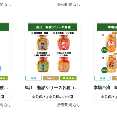
間
なし
販売期間
なし
5年保存飲料水！非常用飲料水（プリオ・ブレンデックス）
烏江 瓶詰シリーズ各種（三洋通商）
公開
会員価格は会員様のみ公開
会員価格
間
なし
販売期間
なし