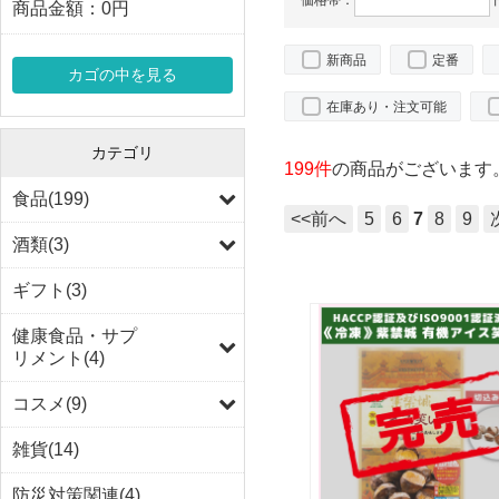
価格帯：
商品金額：
0円
新商品
定番
カゴの中を見る
在庫あり・注文可能
カテゴリ
199件
の商品がございます
食品(199)
<<前へ
5
6
7
8
9
酒類(3)
ギフト(3)
健康食品・サプ
リメント(4)
コスメ(9)
雑貨(14)
防災対策関連(4)