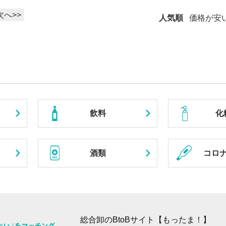
次へ>>
人気順
価格が安
飲料
化
酒類
コロ
総合卸のBtoBサイト【もったま！】