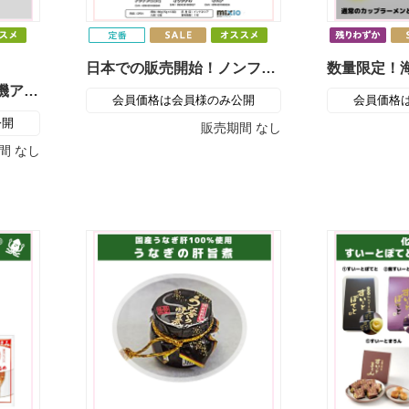
日本での販売開始！ノンフライポテトチップスTRICKS(トリックス)
早い者勝ち！紫禁城 有機アイス笑い栗（冷凍）
会員価格は会員様のみ公開
会員価格
公開
販売期間
なし
間
なし