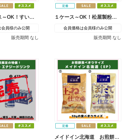
単品１ケース～OK！すいーとぽてと・すいーとまろん《ナガタフーズ》
１ケース～OK！松屋製粉のこだわり蕎麦
は会員様のみ公開
会員価格は会員様のみ公開
販売期間
なし
販売期間
なし
メイドイン北海道 お煎餅食べきりサイズ（北海道製菓）