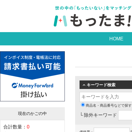
HOME
キーワード検索
商品名・商品番号などで探す
現在のかごの中
└ 除外キーワード
合計数量：
0