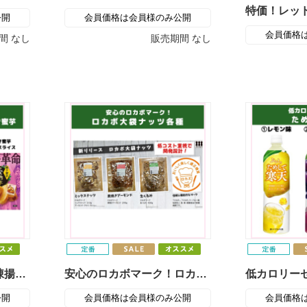
公開
会員価格は会員様のみ公開
会員価格
間
なし
販売期間
なし
焼芋革命！安納芋 冷凍揚げ蜜芋・焼き蜜芋
安心のロカボマーク！ロカボ大袋ナッツ各種
公開
会員価格は会員様のみ公開
会員価格