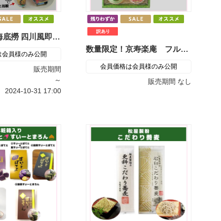
数量限定！海底撈 四川風即席火鍋
数量限定！京寿楽庵 フルーツ・ア・ラ・モード
は会員様のみ公開
会員価格は会員様のみ公開
販売期間
～
販売期間
なし
2024-10-31
17:00