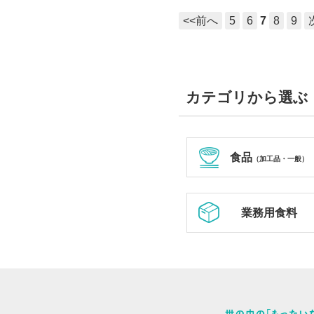
<<前へ
5
6
7
8
9
カテゴリから選ぶ
食品
（加工品・一般）
業務用食料