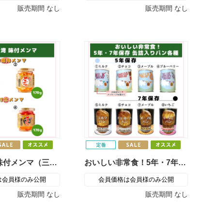
販売期間
なし
販売期間
なし
本場台湾 味付メンマ（三洋通商）
おいしい非常食！5年・7年保存 缶詰入りパン各種（青空製パン）
は会員様のみ公開
会員価格は会員様のみ公開
販売期間
なし
販売期間
なし