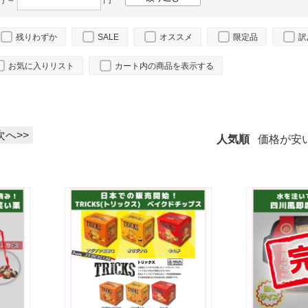
円 ～
円
残りわずか
SALE
オススメ
限定品
訳
お気に入りリスト
カート内の商品を表示する
。
次へ>>
人気順
価格が安