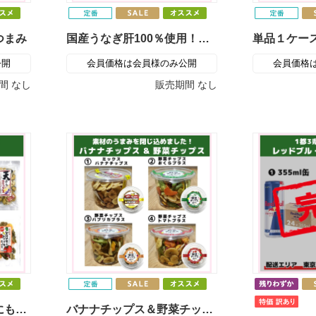
つまみ
国産うなぎ肝100％使用！うなぎの肝旨煮
公開
会員価格は会員様のみ公開
会員価格
間
なし
販売期間
なし
おやつにも、おつまみにも！野菜天ぷらのお菓子（信州物産）
バナナチップス＆野菜チップス（カップ入り）