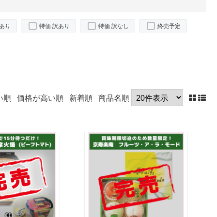
あり
特価 訳あり
特価 訳なし
終売予定
い順
価格が高い順
新着順
商品名順