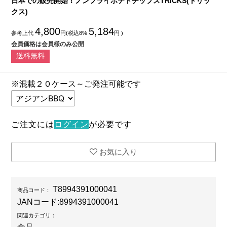
日本での販売開始！ノンフライポテトチップスTRICKS(トリッ
クス)
4,800
5,184
参考上代
円(税込8%
円 )
会員価格は会員様のみ公開
送料無料
※混載２０ケース～ご発注可能です
ご注文には
ログイン
が必要です
お気に入り
T8994391000041
商品コード：
JANコード:
8994391000041
関連カテゴリ：