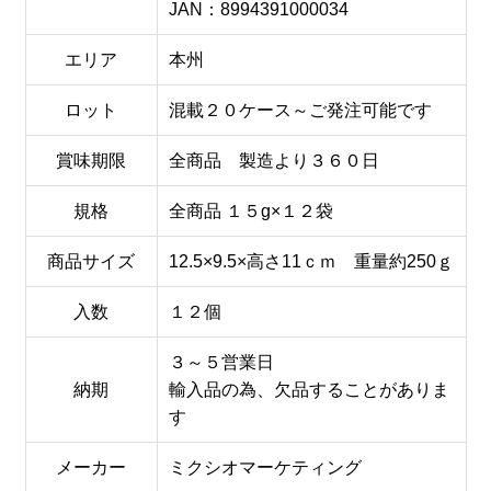
JAN：8994391000034
エリア
本州
ロット
混載２０ケース～ご発注可能です
賞味期限
全商品 製造より３６０日
規格
全商品 １５g×１２袋
商品サイズ
12.5×9.5×高さ11ｃｍ 重量約250ｇ
入数
１２個
３～５営業日
納期
輸入品の為、欠品することがありま
す
メーカー
ミクシオマーケティング