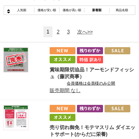
人気順
価格が安い順
価格が高い順
新着順
商品名順
1
2
3
次へ>>
賞味期限切迫品！アーモンドフィッシ
ュ（藤沢商事）
会員価格は会員様のみ公開
販売期間
なし
売り切れ御免！モテマスリム ダイエッ
トサポート(からだに栄養)