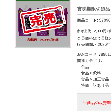
賞味期限切迫品
商品コード:
S7898
参考上代
12,000
円 (
会員価格は会員様
販売期間:～2026年
JANコード:
78981
関連カテゴリ:
食品
食品
>
飲料
食品
>
加工食品
特価・訳あり品
※商品の販売期