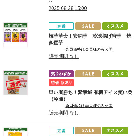
～
2025-08-28
15:00
焼芋革命！安納芋 冷凍揚げ蜜芋・焼
き蜜芋
会員価格は会員様のみ公開
販売期間
なし
早い者勝ち！紫禁城 有機アイス笑い栗
（冷凍）
会員価格は会員様のみ公開
販売期間
なし