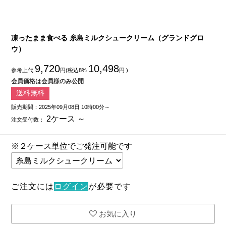
凍ったまま食べる 糸島ミルクシュークリーム（グランドグロ
ウ）
9,720
10,498
参考上代
円(税込8%
円 )
会員価格は会員様のみ公開
送料無料
販売期間：2025年09月08日 10時00分～
2ケース ～
注文受付数：
※２ケース単位でご発注可能です
ご注文には
ログイン
が必要です
お気に入り