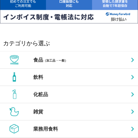
カテゴリから選ぶ
食品
（加工品・一般）
飲料
化粧品
雑貨
業務用食料