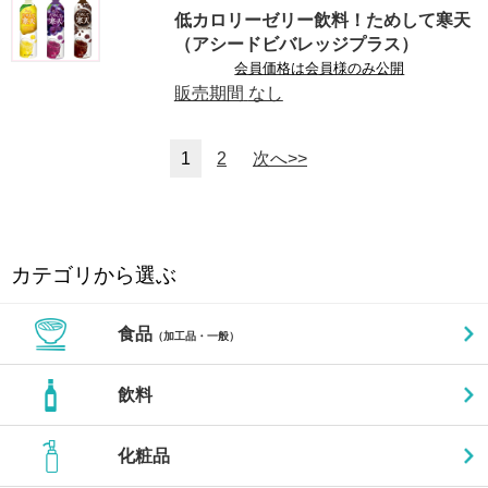
低カロリーゼリー飲料！ためして寒天
（アシードビバレッジプラス）
会員価格は会員様のみ公開
販売期間
なし
1
2
次へ>>
カテゴリから選ぶ
食品
（加工品・一般）
飲料
化粧品