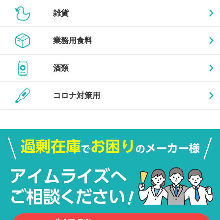
雑貨
業務用食料
酒類
コロナ対策用