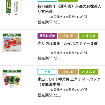
特別価格！《菱和園》京都のお抹茶入
り玄米茶
会員価格は会員様のみ公開
販売期間
なし
売り切れ御免！ルイボスティー２種
会員価格は会員様のみ公開
販売期間
なし
水出しOK！神乃舞 三角ティーバッグ
（鹿島園本舗）
会員価格は会員様のみ公開
販売期間
なし