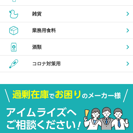
雑貨
業務用食料
酒類
コロナ対策用