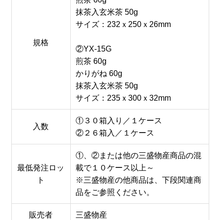
抹茶入玄米茶 50g
サイズ：232ｘ250ｘ26mm
規格
②YX-15G
煎茶 60g
かりがね 60g
抹茶入玄米茶 50g
サイズ：235ｘ300ｘ32mm
①３０箱入り／１ケース
入数
②２６箱入／１ケース
①、②または他の三盛物産商品の混
最低発注ロッ
載で１０ケース以上～
ト
※三盛物産の他商品は、下段関連商
品をご参照ください。
販売者
三盛物産