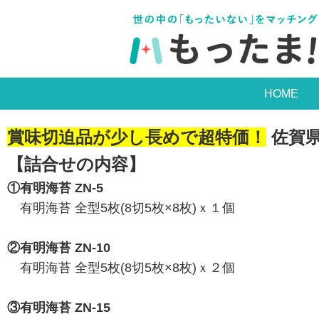
HOME
賞味切迫品が少し長めで超特価！
佐賀
【詰合せの内容】
①有明海苔 ZN-5
有明海苔 全型5枚(8切5枚×8枚)ｘ１個
②有明海苔 ZN-10
有明海苔 全型5枚(8切5枚×8枚)ｘ２個
③有明海苔 ZN-15