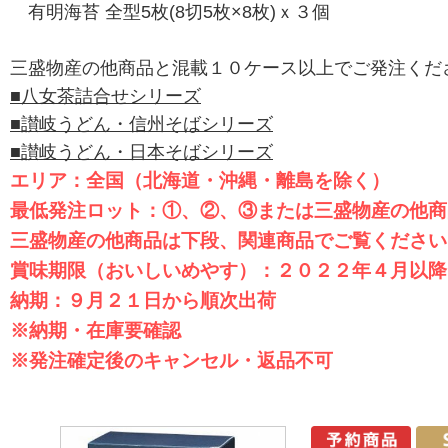
有明海苔 全型5枚(8切5枚×8枚)ｘ３個
三盛物産の他商品と混載１０ケース以上でご発注くだ
■八女茶詰合せシリーズ
■讃岐うどん・信州そばシリーズ
■讃岐うどん・日本そばシリーズ
エリア：全国（北海道・沖縄・離島を除く）
最低発注ロット：①、②、③または三盛物産の他商
三盛物産の他商品は下段、関連商品でご覧ください
賞味期限（おいしいめやす）：２０２２年４月以降
納期：９月２１日から順次出荷
※納期・在庫要確認
※発注確定後のキャンセル・返品不可