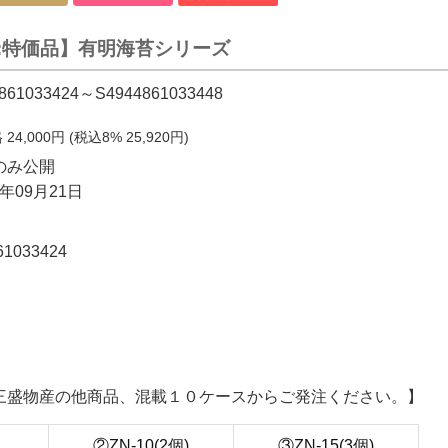
:特価品】有明海苔シリーズ
861033424～S4944861033448
格
24,000
円 (税込8%
25,920
円)
のみ公開
年09月21日
61033424
三盛物産の他商品、混載１０ケースからご発注ください。】
②ZN-10(2個)
③ZN-15(3個)