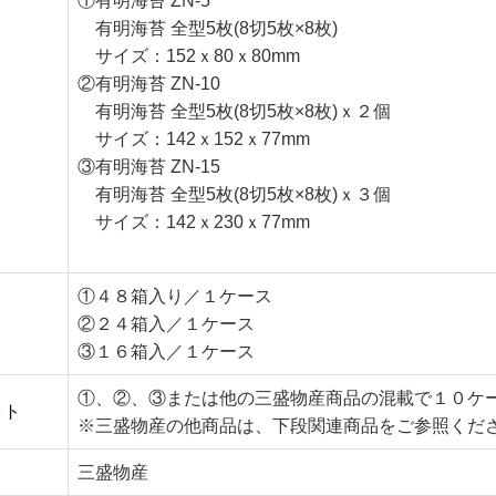
①有明海苔 ZN-5
有明海苔 全型5枚(8切5枚×8枚)
サイズ：152ｘ80ｘ80mm
②有明海苔 ZN-10
有明海苔 全型5枚(8切5枚×8枚)ｘ２個
サイズ：142ｘ152ｘ77mm
③有明海苔 ZN-15
有明海苔 全型5枚(8切5枚×8枚)ｘ３個
サイズ：142ｘ230ｘ77mm
①４８箱入り／１ケース
②２４箱入／１ケース
③１６箱入／１ケース
①、②、③または他の三盛物産商品の混載で１０ケ
ット
※三盛物産の他商品は、下段関連商品をご参照くだ
三盛物産