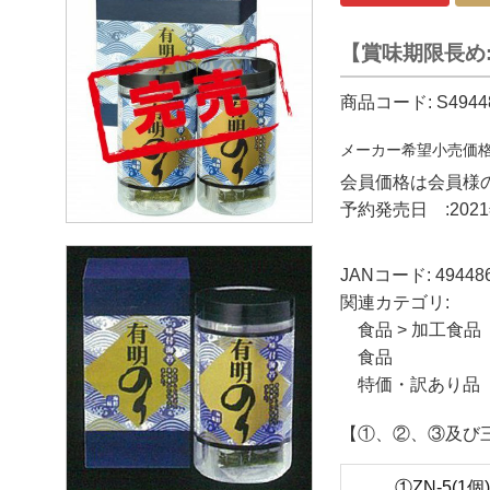
【賞味期限長め
商品コード:
S4944
メーカー希望小売価
会員価格は会員様
予約発売日 :2021
JANコード:
49448
関連カテゴリ:
食品
>
加工食品
食品
特価・訳あり品
【①、②、③及び
①ZN-5(1個)