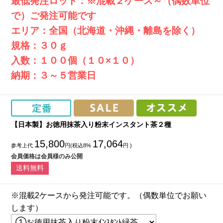
最低発注ロット：※混載２ケース～（偶数単位
で）ご発注可能です
エリア：全国（北海道・沖縄・離島を除く）
規格：３０ｇ
入数：１００個（１０×１０）
納期：３～５営業日
【日本製】お徳用抹茶入り粉末インスタント茶２種
15,800
17,064
参考上代
円(税込8%
円 )
会員価格は会員様のみ公開
送料無料
※混載2ケースから発注可能です。（偶数単位でお願い
します）