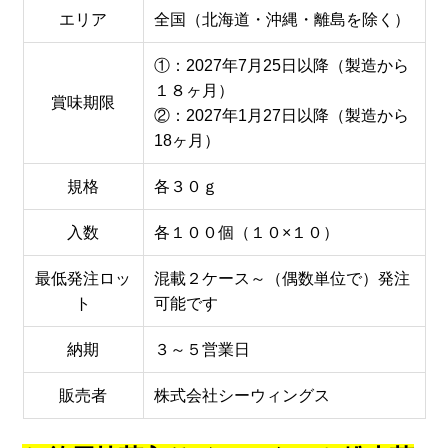
エリア
全国（北海道・沖縄・離島を除く）
①：2027年7月25日以降（製造から
１８ヶ月）
賞味期限
②：2027年1月27日以降（製造から
18ヶ月）
規格
各３０ｇ
入数
各１００個（１０×１０）
最低発注ロッ
混載２ケース～（偶数単位で）発注
ト
可能です
納期
３～５営業日
販売者
株式会社シーウィングス