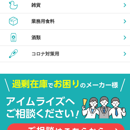
雑貨
業務用食料
酒類
コロナ対策用