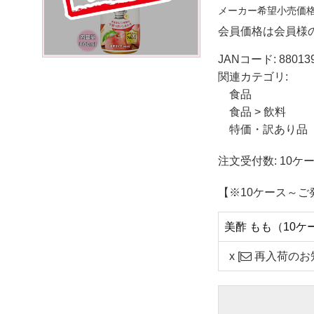
メーカー希望小売価
会員価格は会員様
JANコード:
88013
関連カテゴリ:
食品
食品
>
飲料
特価・訳あり品
注文受付数: 10ケー
【※10ケース～ご
美酢 もも（10ケ
x
[
再入荷のお