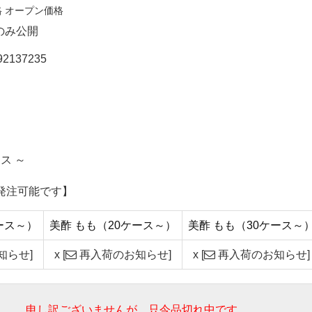
格
オープン価格
のみ公開
92137235
ス ～
発注可能です】
ース～）
美酢 もも（20ケース～）
美酢 もも（30ケース～
知らせ]
x
[
再入荷のお知らせ]
x
[
再入荷のお知らせ]
申し訳ございませんが、只今品切れ中です。