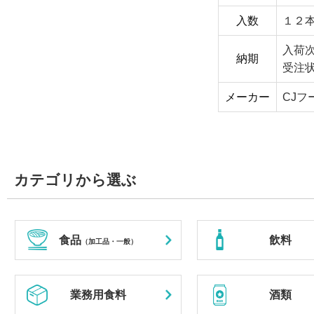
入数
１２
入荷
納期
受注
メーカー
CJフ
カテゴリから選ぶ
食品
飲料
（加工品・一般）
業務用食料
酒類