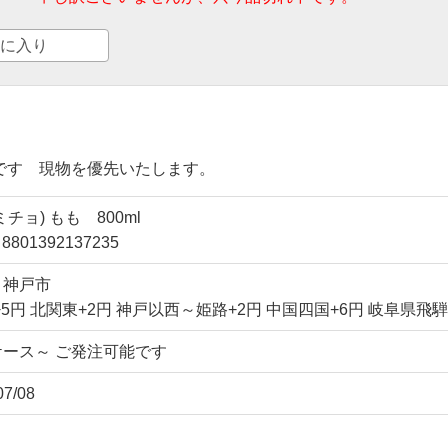
に入り
です 現物を優先いたします。
ミチョ) もも 800ml
8801392137235
～神戸市
+5円 北関東+2円 神戸以西～姫路+2円 中国四国+6円 岐阜県
ケース～ ご発注可能です
07/08