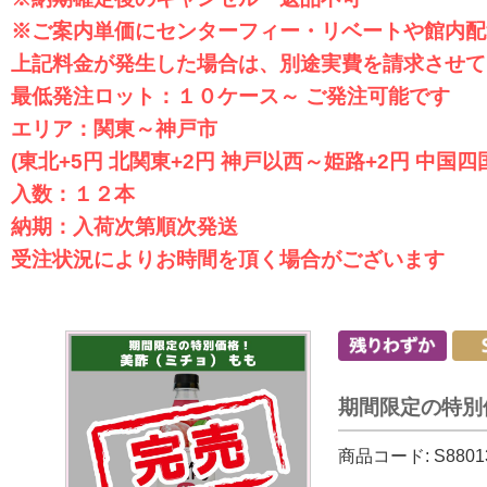
※ご案内単価にセンターフィー・リベートや館内配
上記料金が発生した場合は、別途実費を請求させて
最低発注ロット：１０ケース～ ご発注可能です
エリア：関東～神戸市
(東北+5円 北関東+2円 神戸以西～姫路+2円 中国
入数：１２本
納期：入荷次第順次発送
受注状況によりお時間を頂く場合がございます
期間限定の特別価
商品コード:
S8801