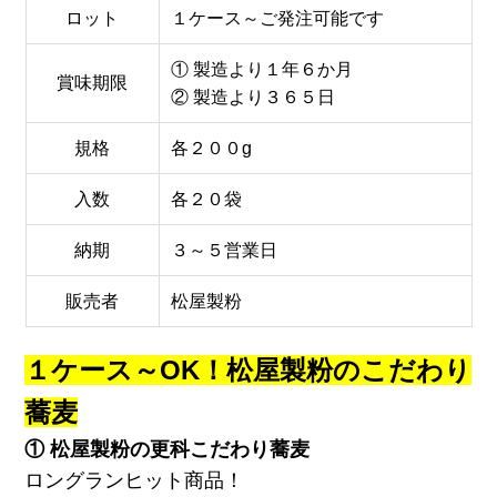
ロット
１ケース～ご発注可能です
① 製造より１年６か月
賞味期限
② 製造より３６５日
規格
各２００g
入数
各２０袋
納期
３～５営業日
販売者
松屋製粉
１ケース～OK！松屋製粉のこだわり
蕎麦
① 松屋製粉の更科こだわり蕎麦
ロングランヒット商品！