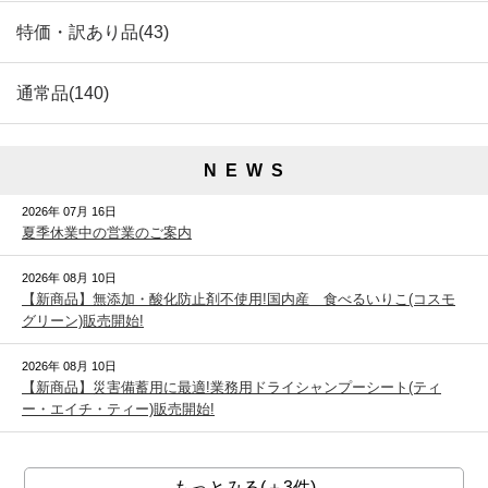
特価・訳あり品(43)
通常品(140)
N E W S
2026年 07月 16日
夏季休業中の営業のご案内
2026年 08月 10日
【新商品】無添加・酸化防止剤不使用!国内産 食べるいりこ(コスモ
グリーン)販売開始!
2026年 08月 10日
【新商品】災害備蓄用に最適!業務用ドライシャンプーシート(ティ
ー・エイチ・ティー)販売開始!
もっとみる(＋3件)