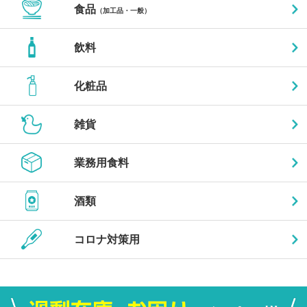
食品
（加工品・一般）
飲料
化粧品
雑貨
業務用食料
酒類
コロナ対策用