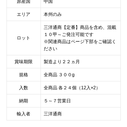
原産国
中国
エリア
本州のみ
三洋通商【定番】商品を含め、混載
１０甲～ご発注可能です
ロット
※関連商品はページ下部をご確認く
ださい
賞味期限
製造より２２ヵ月
規格
全商品 ３００g
入数
全商品 各２４個（12入×2）
納期
５～７営業日
輸入者
三洋通商