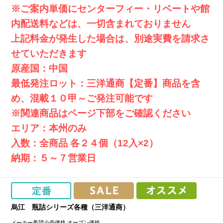
※ご案内単価にセンターフィー・リベートや館
内配送料などは、一切含まれておりません
上記料金が発生した場合は、別途実費を請求さ
せていただきます
原産国：中国
最低発注ロット：三洋通商【定番】商品を含
め、混載１０甲～ご発注可能です
※関連商品はページ下部をご確認ください
エリア：本州のみ
入数：全商品 各２４個（12入×2）
納期：５～７営業日
烏江 瓶詰シリーズ各種（三洋通商）
メーカー希望小売価格
オープン価格