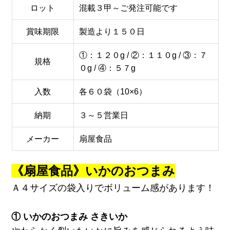
ロット
混載３甲～ご発注可能です
賞味期限
製造より１５０日
①：１２０g / ②：１１０g / ③：７
規格
０g / ④：５７g
入数
各６０袋（10×6）
納期
３～５営業日
メーカー
扇屋食品
《扇屋食品》いかのおつまみ
Ａ４サイズの袋入りでボリューム感があります！
① いかのおつまみ さきいか