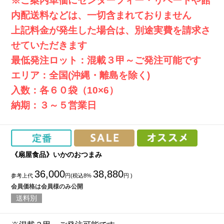
※ご案内単価にセンターフィー・リベートや館
内配送料などは、一切含まれておりません
上記料金が発生した場合は、別途実費を請求さ
せていただきます
最低発注ロット：混載３甲～ご発注可能です
エリア：全国(沖縄・離島を除く)
入数：各６０袋（10×6）
納期：３～５営業日
《扇屋食品》いかのおつまみ
36,000
38,880
参考上代
円(税込8%
円 )
会員価格は会員様のみ公開
送料別