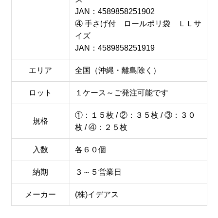
JAN：4589858251902
④ 手さげ付 ロールポリ袋 ＬＬサ
イズ
JAN：4589858251919
エリア
全国（沖縄・離島除く）
ロット
１ケース～ご発注可能です
①：１５枚 / ②：３５枚 / ③：３０
規格
枚 / ④：２５枚
入数
各６０個
納期
３～５営業日
メーカー
(株)イデアス