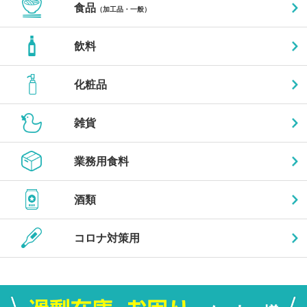
食品
（加工品・一般）
飲料
化粧品
雑貨
業務用食料
酒類
コロナ対策用