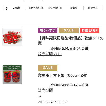
人気順
価格が安い順
価格が高い順
新着順
商品名順
【賞味期限切迫品:特価品】乾燥クコの
実
会員価格は会員様のみ公開
販売期間
なし
業務用トマト缶（800g）2種
会員価格は会員様のみ公開
販売期間
～
2022-06-15
23:59