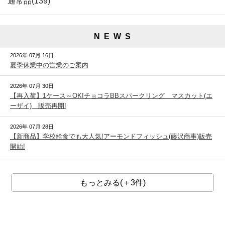
通常品(139)
N E W S
2026年 07月 16日
夏季休業中の営業のご案内
2026年 07月 30日
【再入荷】1ケース～OK!チョコラBBスパークリング マスカット(エ
ーザイ) 販売再開!
2026年 07月 28日
【新商品】学校給食でも大人気!アーモンドフィッシュ(藤沢商事)販売
開始!
もっとみる(＋3件)