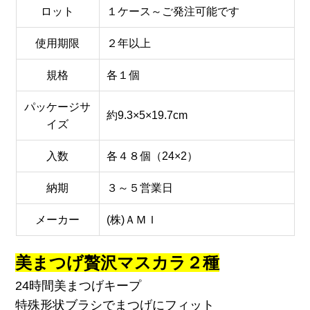
ロット
１ケース～ご発注可能です
使用期限
２年以上
規格
各１個
パッケージサ
約9.3×5×19.7cm
イズ
入数
各４８個（24×2）
納期
３～５営業日
メーカー
(株)ＡＭＩ
美まつげ贅沢マスカラ２種
24時間美まつげキープ
特殊形状ブラシでまつげにフィット