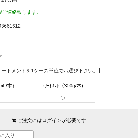
後ご連絡致します。
93661612
ア
リートメントを1ケース単位でお選び下さい。】
0mL/本）
ﾄﾘｰﾄﾒﾝﾄ（300g/本)
ご注文には
ログイン
が必要です
に入り