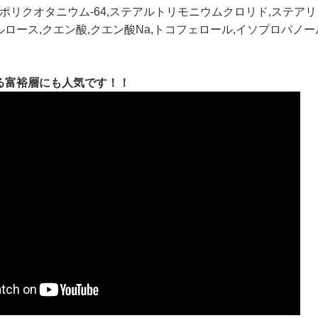
,ポリクオタニウム-64,ステアルトリモニウムクロリド,ステアリ
ロース,クエン酸,クエン酸Na,トコフェロール,イソプロパノー
る富裕層にも人気です！！