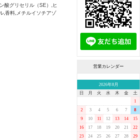
ン酸グリセリル（SE）,ヒ
ル,香料,メチルイソチアゾ
営業カレンダー
2026年8月
日
月
火
水
木
金
土
1
2
3
4
5
6
7
8
9
10
11
12
13
14
15
16
17
18
19
20
21
22
23
24
25
26
27
28
29