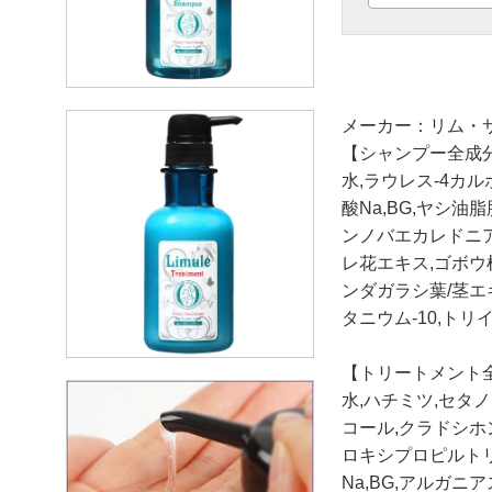
メーカー：リム・
【シャンプー全成
水,ラウレス-4カ
酸Na,BG,ヤシ
ンノバエカレドニア
レ花エキス,ゴボウ
ンダガラシ葉/茎エ
タニウム-10,トリ
【トリートメント
水,ハチミツ,セタ
コール,クラドシ
ロキシプロピルト
Na,BG,アルガ