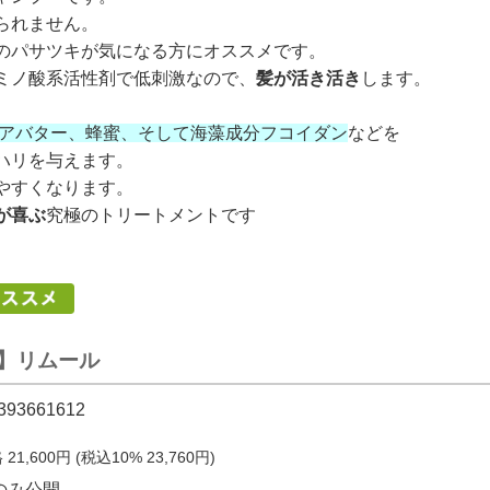
られません。
のパサツキが気になる方にオススメです。
ミノ酸系活性剤で低刺激なので、
髪が活き活き
します。
アバター、蜂蜜、そして海藻成分フコイダン
などを
ハリを与えます。
やすくなります。
が喜ぶ
究極のトリートメントです
】リムール
393661612
格
21,600
円 (税込10%
23,760
円)
のみ公開