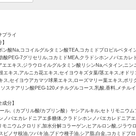
サプライ
分】
ルボン酸Na,ココイルグルタミン酸TEA,コカミドプロピルベタ
油脂肪酸PEG-7グリセリル,コカミドMEA,クラドシホンノバエカ
エエキス,ジラウロイルグルタミン酸リシンNa,ベタイン,ニン
根エキス,アルニカ花エキス,セイヨウキズタ葉/茎エキス,オドリコ
キス,セイヨウアカマツ球果エキス,ローズマリー葉エキス,ポリク
イソステアリン酸PEG-120メチルグルコース,乳酸,香料,メチ
全成分】
ノール,（カプリル酸/カプリン酸）ヤシアルキル,セトリモニウム
ホンノバエカレドニアエ多糖体,クラドシホンノバエカレドニアエ
リモニウムクロリド,加水分解コラーゲン,ヒアルロン酸,ジラウ
ニアスピノサ核油,ツバキ油,ブドウ種子油,シア脂,白金,コカミドプ