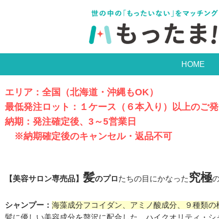
HOME
エリア：全国（北海道・沖縄もOK）
最低発注ロット：１ケース（６本入り）以上のご発
納期：発注確定後、3～5営業日
※納期確定後のキャンセル・返品不可
髪
究極
【美容サロン専売品】
のプロ
たちの目にかなった
シャンプー：
海藻成分フコイダン、アミノ酸成分、９種類の
髪に優しい美容成分を贅沢に配合した、ハイクオリティ・シ