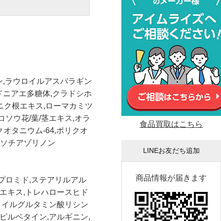
イン,ラウロイルアスパラギン
レドニアエ多糖体,クラドシホ
ニク根エキス,ローマカミツ
ソウ花/葉/茎エキス,オラ
食品買取はこちら
オタニウム-64,ポリクオ
ルイソチアゾリノン
LINEお友だち追加
商品情報が届きます
プロミド,ステアリルアル
エキス,トレハロースヒド
ロイルグルタミン酸リシン
ロピルベタイン,アルギニン,