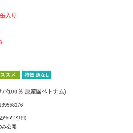
缶入り
G
サバ100％ 原産国ベトナム)
139558176
税込8%
8,191
円)
のみ公開