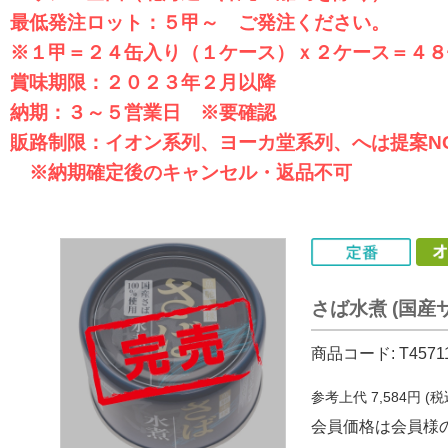
最低発注ロット：５甲～ ご発注ください。
※１甲＝２４缶入り（１ケース）ｘ２ケース＝４８
賞味期限：２０２３年２月以降
納期：３～５営業日 ※要確認
販路制限：イオン系列、ヨーカ堂系列、へは提案N
※納期確定後のキャンセル・返品不可
さば水煮 (国産
商品コード:
T4571
参考上代
7,584
円 (
会員価格は会員様