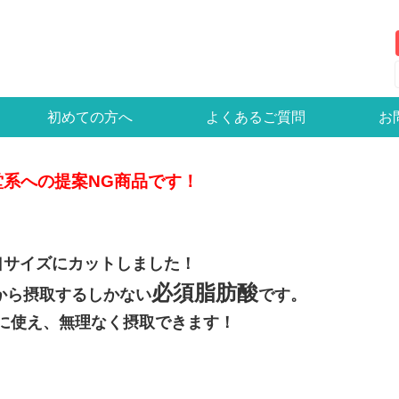
初めての方へ
よくあるご質問
お
系への提案NG商品です！
口サイズにカットしました！
必須脂肪酸
から摂取するしかない
です。
に使え、無理なく摂取できます！