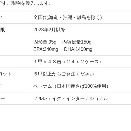
です。現物を優先します。
ア
全国(北海道・沖縄・離島を除く)
期限
2023年2月以降
固形量:95g 内容総量150g
格
EPA:340mg DHA:1400mg
数
１甲＝４８缶（２４ｘ２ケース）
ロット
５甲以上からご発注ください
国
ベトナム（日本国産さば100%使用）
カー
ノルレェイク・インターナショナル