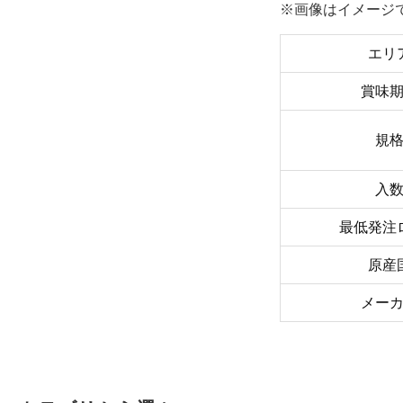
※画像はイメージ
エリ
賞味
規
入
最低発注
原産
メー