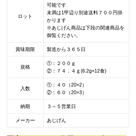
可能です
未満は1甲辺り別途送料７００円掛
ロット
かります
※あじげん商品は下段の関連商品を
御覧ください。
賞味期限
製造から３６５日
①：２００ｇ
規格
②：７４．４ｇ(6.2g×12食)
①：４０（20×2）
入数
②：６０（20×3）
納期
３～５営業日
メーカー
あじげん