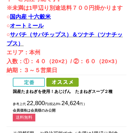
※未満は1甲辺り別途送料７００円掛かります
○
国内産 十六穀米
○
オートミール
○
サバチ（サバチップス）＆ツナチ（ツナチッ
プス）
エリア：本州
入数：①：４０（20×2）/ ②：６０（20×3）
納期：３～５営業日
国産たまねぎを使用！あじげん たまねぎスープ２種
22,800
24,624
参考上代
円(税込8%
円 )
会員価格は会員様のみ公開
送料無料