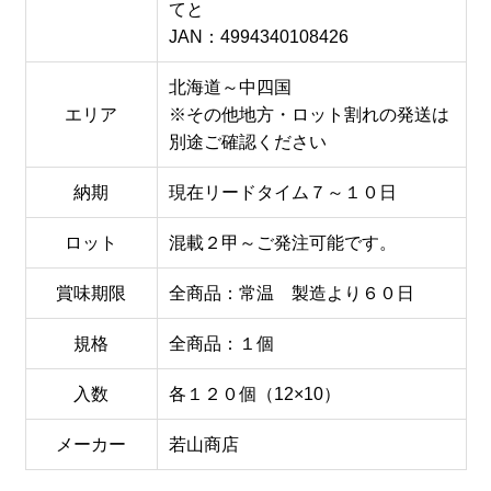
てと
JAN：4994340108426
北海道～中四国
エリア
※その他地方・ロット割れの発送は
別途ご確認ください
納期
現在リードタイム７～１０日
ロット
混載２甲～ご発注可能です。
賞味期限
全商品：常温 製造より６０日
規格
全商品：１個
入数
各１２０個（12×10）
メーカー
若山商店