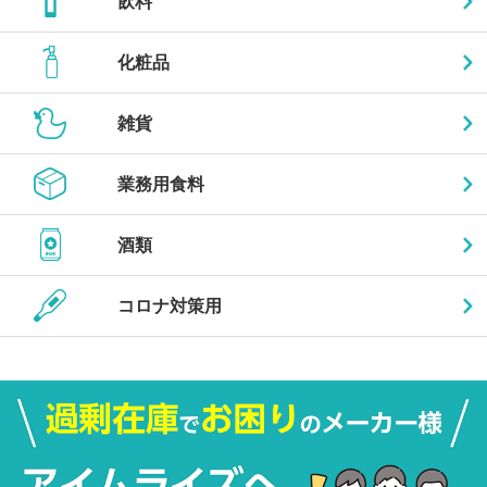
飲料
化粧品
雑貨
業務用食料
酒類
コロナ対策用