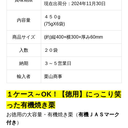
現在出荷分：2024年11月30日
４５０g
内容量
(75gX6袋)
商品サイズ
(約)縦400×横300×厚み60mm
入数
２０袋
納期
３～５営業日
輸入者
栗山商事
１ケース～OK！【徳用】にっこり笑
った有機焼き栗
お徳用の大容量・有機焼き栗（
有機ＪＡＳマーク
付き
）