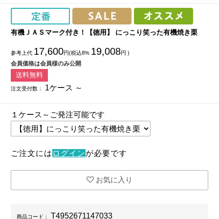
有機ＪＡＳマーク付き！【徳用】 にっこり笑った有機焼き栗
17,600
19,008
参考上代
円(税込8%
円 )
会員価格は会員様のみ公開
送料無料
1ケース ～
注文受付数：
１ケース～ご発注可能です
ご注文には
ログイン
が必要です
お気に入り
T4952671147033
商品コード：