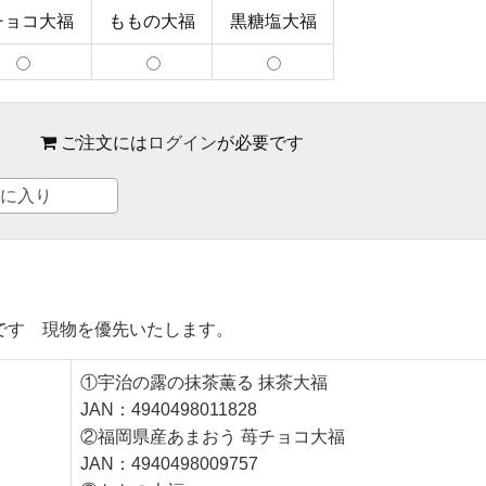
チョコ大福
ももの大福
黒糖塩大福
ご注文には
ログイン
が必要です
に入り
です 現物を優先いたします。
①宇治の露の抹茶薫る 抹茶大福
JAN：4940498011828
②福岡県産あまおう 苺チョコ大福
JAN：4940498009757