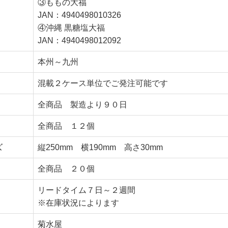
③ももの大福
JAN：4940498010326
④沖縄 黒糖塩大福
JAN：4940498012092
本州～九州
混載２ケース単位でご発注可能です
全商品 製造より９０日
全商品 １２個
ズ
縦250mm 横190mm 高さ30mm
全商品 ２０個
リードタイム７日～２週間
※在庫状況によります
菊水屋