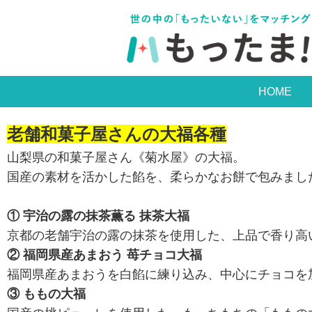
HOME
老舗和菓子屋さんの大福各種
山梨県の和菓子屋さん《菊水屋》の大福。
国産の素材を活かした餡を、柔らかなお餅で包みまし
① 宇治の露の抹茶薫る 抹茶大福
京都の老舗宇治の露の抹茶を使用した、上品で香り高
② 福岡県産あまおう 苺チョコ大福
福岡県産あまおうを白餡に練り込み、中心にチョコを
③ ももの大福