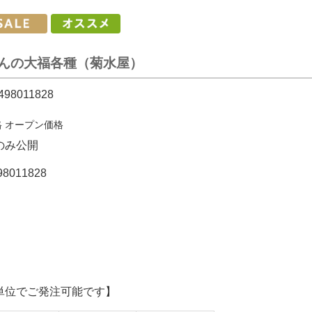
んの大福各種（菊水屋）
498011828
格
オープン価格
のみ公開
98011828
単位でご発注可能です】