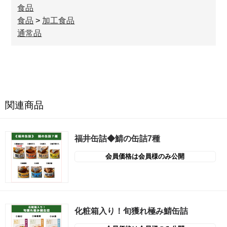
食品
食品
>
加工食品
通常品
関連商品
福井缶詰◆鯖の缶詰7種
会員価格は会員様のみ公開
化粧箱入り！旬獲れ極み鯖缶詰