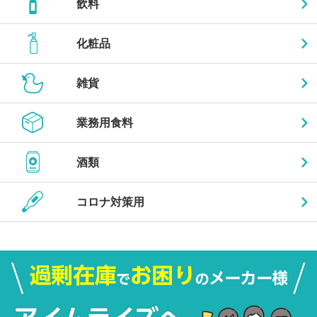
飲料
化粧品
雑貨
業務用食料
酒類
コロナ対策用