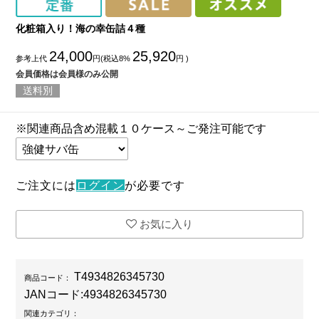
化粧箱入り！海の幸缶詰４種
24,000
25,920
参考上代
円(税込8%
円 )
会員価格は会員様のみ公開
送料別
※関連商品含め混載１０ケース～ご発注可能です
ご注文には
ログイン
が必要です
お気に入り
T4934826345730
商品コード：
JANコード:
4934826345730
関連カテゴリ：