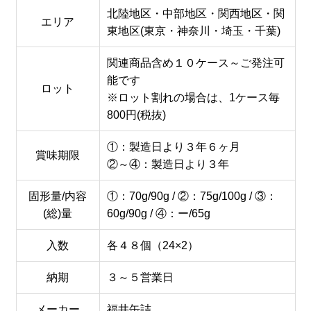
北陸地区・中部地区・関西地区・関
エリア
東地区(東京・神奈川・埼玉・千葉)
関連商品含め１０ケース～ご発注可
能です
ロット
※ロット割れの場合は、1ケース毎
800円(税抜)
①：製造日より３年６ヶ月
賞味期限
②～④：製造日より３年
固形量/内容
①：70g/90g / ②：75g/100g / ③：
(総)量
60g/90g / ④：ー/65g
入数
各４８個（24×2）
納期
３～５営業日
メーカー
福井缶詰