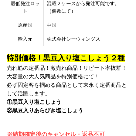
最低発注ロッ
混載２ケースから発注可能です。
ト
（偶数にて）
原産国
中国
輸入元
株式会社シーウィングス
特別価格！黒豆入り塩こしょう２種
売れ筋の定番品！激売れ商品！リピート率抜群！
大容量の大人気商品を特別価格にて！
必ず固定客を掴める商品として末永く定番商品と
して活躍します。
①黒豆入り塩こしょう
②黒豆入りあらびき塩こしょう
※納期確定後のキャンセル・返品不可