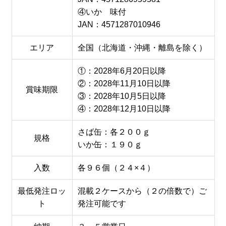
④いか 味付
JAN：4571287010946
エリア
全国（北海道・沖縄・離島を除く）
①：2028年6月20日以降
②：2028年11月10日以降
賞味期限
③：2028年10月5日以降
④：2028年12月10日以降
さば缶：各２００ｇ
規格
いか缶：１９０ｇ
入数
各９６個（２４×４）
最低発注ロッ
混載２ケースから（２の倍数で）ご
ト
発注可能です