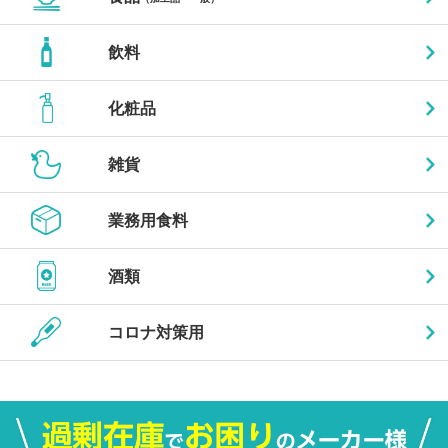
飲料
化粧品
雑貨
業務用食料
酒類
コロナ対策用