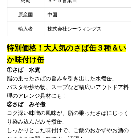
納期
３～５営業日
原産国
中国
輸入者
株式会社シーウィングス
特別価格！大人気のさば缶３種＆い
か味付け缶
①さば 水煮
脂の乗ったさばの旨みを引き出した水煮缶。
パスタや炒め物、スープなど幅広いアウトドア料
理のアレンジ具材にも！
②さば みそ煮
コク深い味噌の風味が、脂の乗ったさばにじっく
り染み込んだみそ煮缶。
しっかりとした味付けで、ご飯のおかずやお酒の