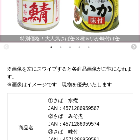
特別価格！大人気さば缶３種＆いか味付け缶
※画像を左にスワイプすると各商品画像がご覧になれま
す。
※画像はイメージです 現物を優先いたします
①さば 水煮
JAN：4571286959567
②さば みそ煮
JAN：4571286959574
商品名
③さば 味付
JAN：4571286959581