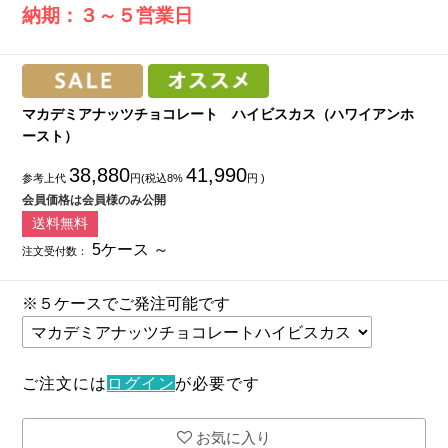
納期：３～５営業日
マカデミアナッツチョコレート ハイビスカス（ハワイアンホ
ースト）
38,880
41,990
参考上代
円(税込8%
円 )
会員価格は会員様のみ公開
送料無料
5ケース ～
注文受付数：
※５ケースでご発注可能です
ご注文には
ログイン
が必要です
お気に入り