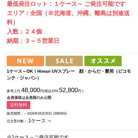
最低発注ロット：１ケース～ ご発注可能です
エリア：全国（※北海道、沖縄、離島は別途送
料）
入数：２４個
納期：３～５営業日
1ケース～OK！Himari UVスプレー 顔・からだ・髪用（ピコモ
ンテ・ジャパン）
48,000
52,800
参考上代
円(税込10%
円 )
会員価格は会員様のみ公開
送料無料
販売期間：～2026年09月30日 15時00分
1ケース ～
注文受付数：
※1ケース～ご発注可能です