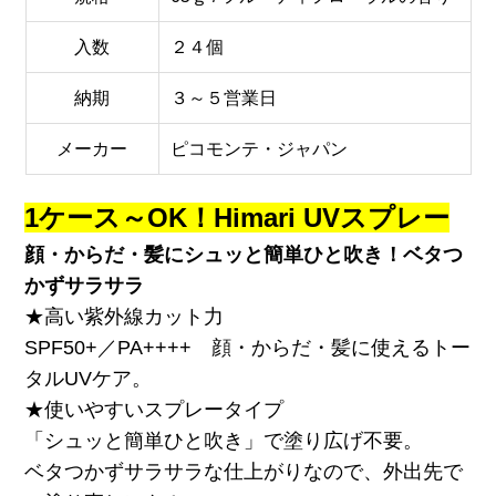
入数
２４個
納期
３～５営業日
メーカー
ピコモンテ・ジャパン
1ケース～OK！Himari UVスプレー
顔・からだ・髪にシュッと簡単ひと吹き！ベタつ
かずサラサラ
★高い紫外線カット力
SPF50+／PA++++ 顔・からだ・髪に使えるトー
タルUVケア。
★使いやすいスプレータイプ
「シュッと簡単ひと吹き」で塗り広げ不要。
ベタつかずサラサラな仕上がりなので、外出先で