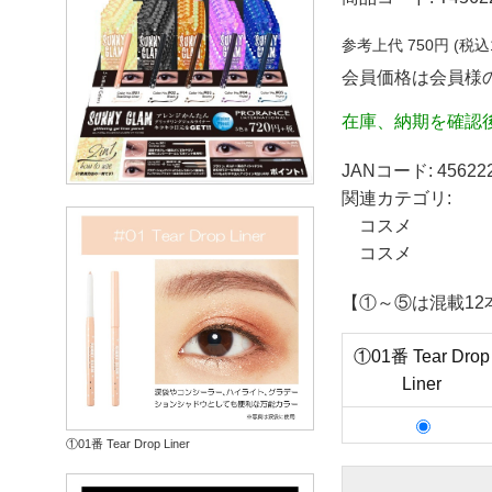
参考上代
750
円 (税込
会員価格は会員様
在庫、納期を確認
JANコード:
45622
関連カテゴリ:
コスメ
コスメ
【①～⑤は混載1
①01番 Tear Drop
Liner
①01番 Tear Drop Liner