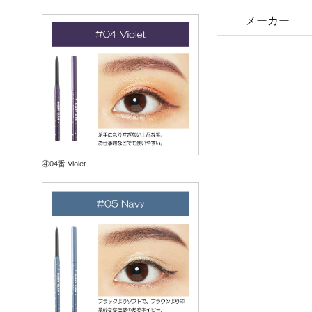
メーカー
④04番 Violet