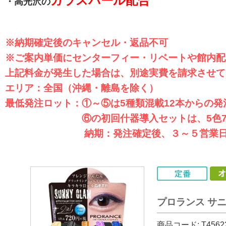
ガラスパール配合
・高光沢の
※納期確定後のキャンセル・返品不可
※ご案内単価にセンターフィー・リベートや館内配
上記料金が発生した場合は、別途実費を請求させて
エリア：全国（沖縄・離島を除く）
最低発注ロット：①～⑤は5種類混載12本からの発
⑥の初回什器導入セットは、5色7本のセ
納期：発注確定後、３～５営業
プロランス サ
商品コード:
T4562