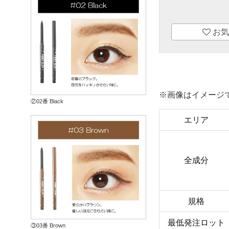
お気
※画像はイメージ
②02番 Black
エリア
全成分
規格
最低発注ロット
③03番 Brown