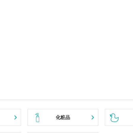
プロランス オートアイブロウペンシルシリーズ
プロランス トライポイント オートアイブロウペンシルシリーズ
会員価格は会員様のみ公開
会員価格は会員様のみ公開
化粧品