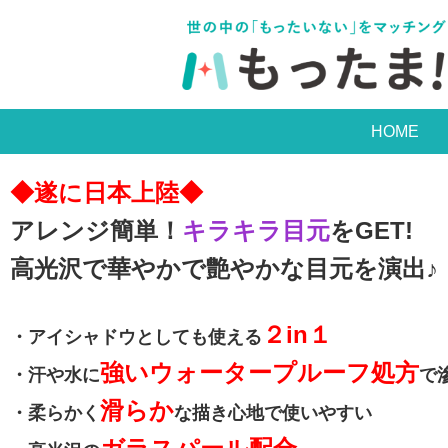
HOME
◆遂に日本上陸◆
アレンジ簡単！
キラキラ目元
をGET!
高光沢で華やかで艶やかな目元を演出♪
２in１
・アイシャドウとしても使える
強い
ウォータープルーフ処方
・
汗や水に
で
滑らか
・柔らかく
な描き心地で使いやすい