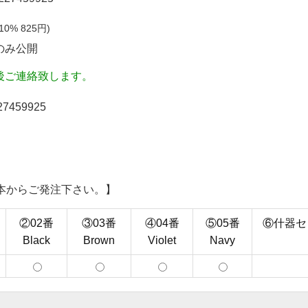
10%
825
円)
のみ公開
後ご連絡致します。
27459925
2本からご発注下さい。】
②02番
③03番
④04番
⑤05番
⑥什器セ
Black
Brown
Violet
Navy