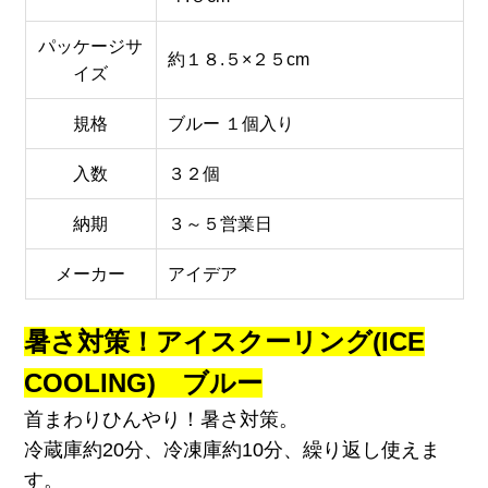
パッケージサ
約１８.５×２５cm
イズ
規格
ブルー １個入り
入数
３２個
納期
３～５営業日
メーカー
アイデア
暑さ対策！アイスクーリング(ICE
COOLING) ブルー
首まわりひんやり！暑さ対策。
冷蔵庫約20分、冷凍庫約10分、繰り返し使えま
す。